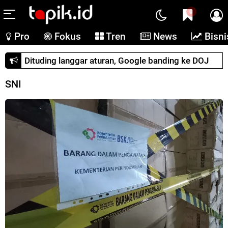
0
Pro
Fokus
Tren
News
Bisni
Dituding langgar aturan, Google banding ke DOJ
SNI