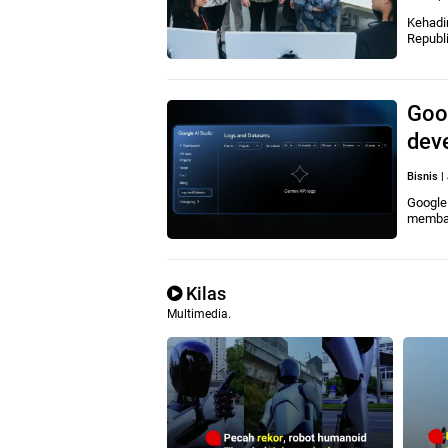
Kehadir
Republ
Goog
dev
Bisnis
|
Google
memba
Kilas
Multimedia.