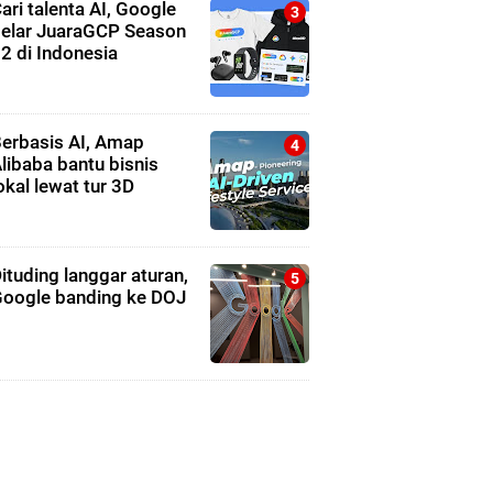
ari talenta AI, Google
elar JuaraGCP Season
2 di Indonesia
erbasis AI, Amap
libaba bantu bisnis
okal lewat tur 3D
ituding langgar aturan,
oogle banding ke DOJ