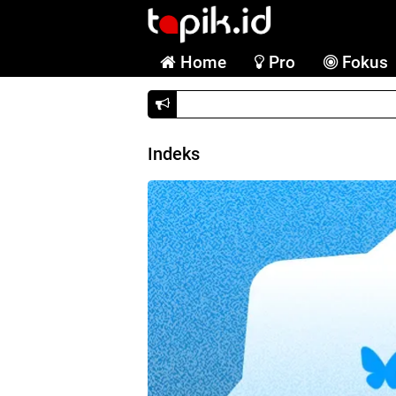
Home
Pro
Fokus
Dituding langgar aturan, Googl
Indeks