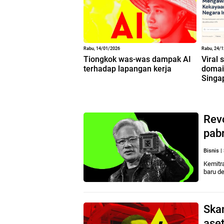
Rabu, 14/01/2026
Rabu, 24/
Tiongkok was-was dampak AI
Viral 
terhadap lapangan kerja
domain
Singa
Rev
pabr
Bisnis
|
Kemitr
baru d
Skan
ase