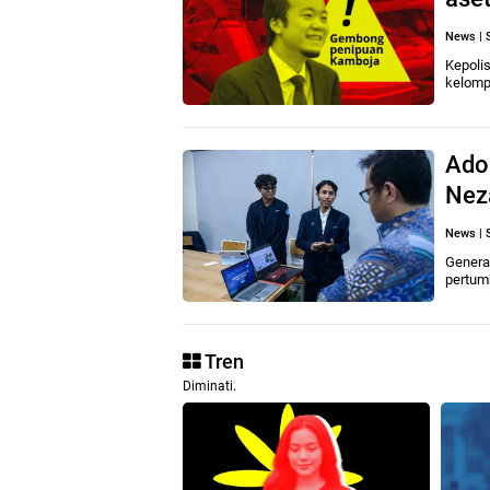
News
|
Kepolis
kelomp
Ado
Neza
News
|
Genera
pertum
Tren
Diminati.