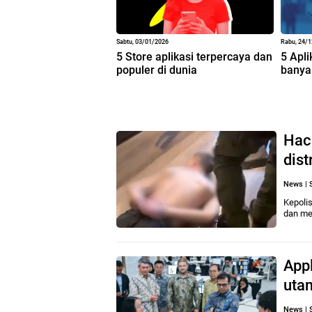
Sabtu, 03/01/2026
Rabu, 24/
5 Store aplikasi terpercaya dan
5 Apli
populer di dunia
banya
Hack
dis
News
|
Kepoli
dan me
Appl
uta
News
|