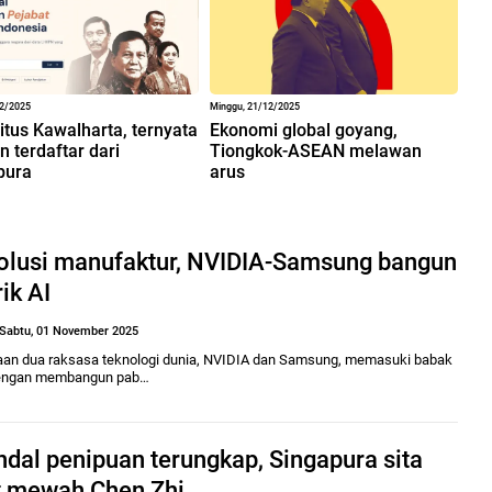
12/2025
Minggu, 21/12/2025
situs Kawalharta, ternyata
Ekonomi global goyang,
 terdaftar dari
Tiongkok-ASEAN melawan
pura
arus
olusi manufaktur, NVIDIA-Samsung bangun
ik AI
Sabtu, 01 November 2025
aan dua raksasa teknologi dunia, NVIDIA dan Samsung, memasuki babak
engan membangun pab…
dal penipuan terungkap, Singapura sita
t mewah Chen Zhi