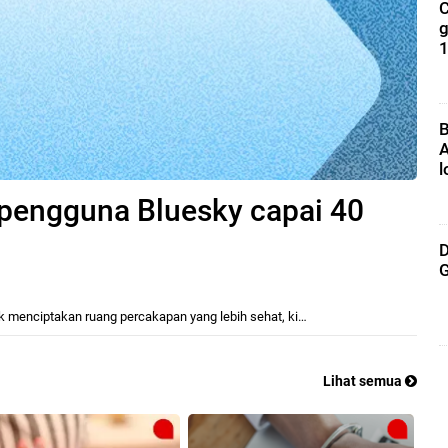
C
g
1
B
A
l
ni pengguna Bluesky capai 40
D
G
uk menciptakan ruang percakapan yang lebih sehat, ki…
Lihat semua