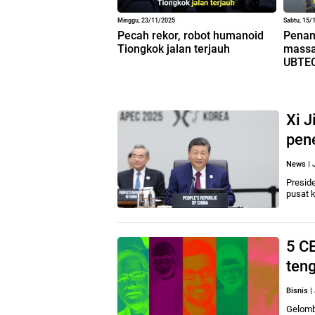
Minggu, 23/11/2025
Sabtu, 15/
Pecah rekor, robot humanoid
Penam
Tiongkok jalan terjauh
massa
UBTE
Xi J
pene
News
|
Presid
pusat 
5 CE
teng
Bisnis
|
Gelomba