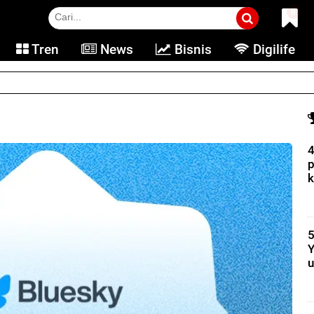
0
Tren
News
Bisnis
Digilife
e banding ke DOJ
4
p
k
5
Y
u