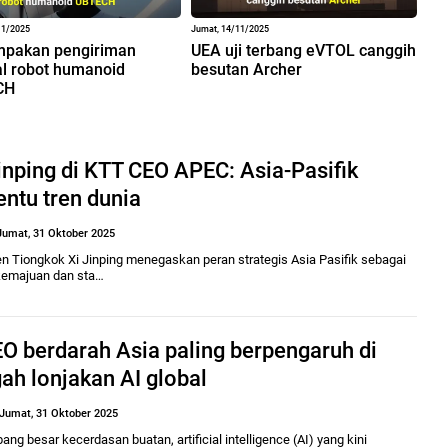
11/2025
Jumat, 14/11/2025
pakan pengiriman
UEA uji terbang eVTOL canggih
l robot humanoid
besutan Archer
CH
inping di KTT CEO APEC: Asia-Pasifik
ntu tren dunia
Jumat, 31 Oktober 2025
en Tiongkok Xi Jinping menegaskan peran strategis Asia Pasifik sebagai
kemajuan dan sta…
O berdarah Asia paling berpengaruh di
ah lonjakan AI global
Jumat, 31 Oktober 2025
ng besar kecerdasan buatan, artificial intelligence (AI) yang kini