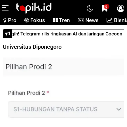
0
Pro
Fokus
Tren
News
Bisni
Canggih! Telegram rilis ringkasan AI dan jaringan Cocoon
Universitas Diponegoro