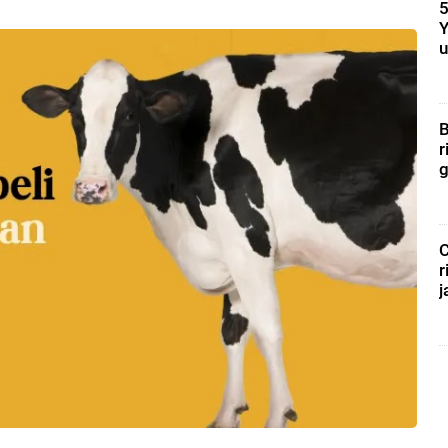
5
Y
u
B
r
g
C
r
j