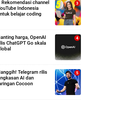
 Rekomendasi channel
ouTube Indonesia
ntuk belajar coding
anting harga, OpenAI
ilis ChatGPT Go skala
lobal
anggih! Telegram rilis
ingkasan AI dan
aringan Cocoon