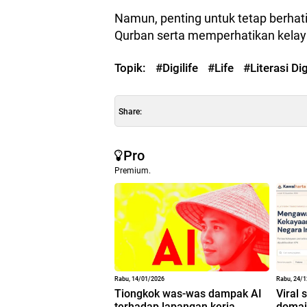
Namun, penting untuk tetap berhati
Qurban serta memperhatikan kelay
Topik:
#Digilife
#Life
#Literasi Dig
Share:
Pro
Premium.
Rabu, 14/01/2026
Rabu, 24/
Tiongkok was-was dampak AI
Viral 
terhadap lapangan kerja
domain