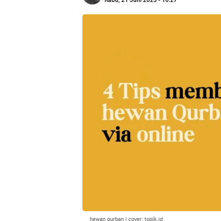
Rabu, 21 Juni 2023 - 16:27
hewan qurban | cover: topik.id