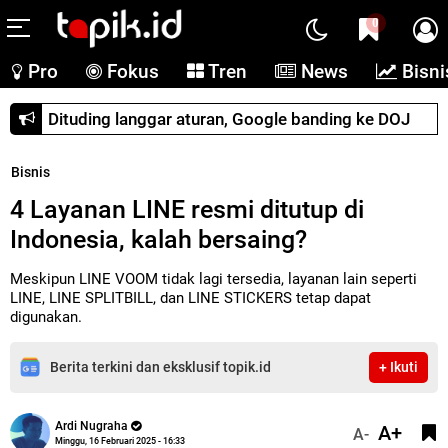
0
Pro
Fokus
Tren
News
Bisni
Dituding langgar aturan, Google banding ke DOJ
Bisnis
4 Layanan LINE resmi ditutup di
Indonesia, kalah bersaing?
Meskipun LINE VOOM tidak lagi tersedia, layanan lain seperti
LINE, LINE SPLITBILL, dan LINE STICKERS tetap dapat
digunakan.
Berita terkini dan eksklusif topik.id
+ Ikuti
Ardi Nugraha
A+
A-
Minggu, 16 Februari 2025 - 16:33