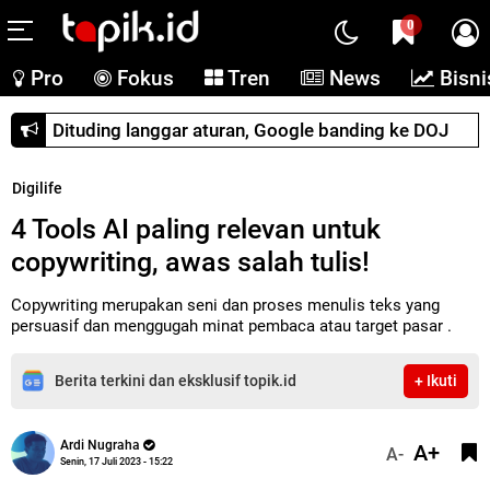
0
Pro
Fokus
Tren
News
Bisni
Dituding langgar aturan, Google banding ke DOJ
Digilife
4 Tools AI paling relevan untuk
copywriting, awas salah tulis!
Copywriting merupakan seni dan proses menulis teks yang
persuasif dan menggugah minat pembaca atau target pasar .
Berita terkini dan eksklusif topik.id
+ Ikuti
Ardi Nugraha
A+
A-
Senin, 17 Juli 2023 - 15:22