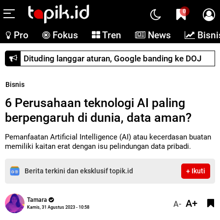
0
Pro
Fokus
Tren
News
Bisni
Dituding langgar aturan, Google banding ke DOJ
Bisnis
6 Perusahaan teknologi AI paling
berpengaruh di dunia, data aman?
Pemanfaatan Artificial Intelligence (AI) atau kecerdasan buatan
memiliki kaitan erat dengan isu pelindungan data pribadi.
Berita terkini dan eksklusif topik.id
+ Ikuti
Tamara
A+
A-
Kamis, 31 Agustus 2023 - 10:58