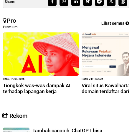
Share:
Pro
Lihat semua
Premium.
Rabu, 14/01/2026
Rabu, 24/12/2025
Tiongkok was-was dampak AI
Viral situs Kawalharta,
terhadap lapangan kerja
domain terdaftar dari 
Rekom
Tambah canggih, ChatGPT bisa