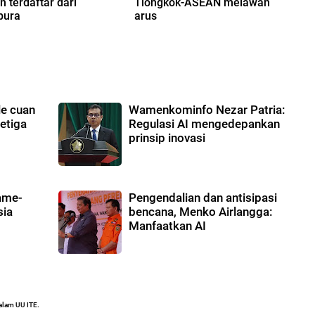
 terdaftar dari
Tiongkok-ASEAN melawan
pura
arus
le cuan
Wamenkominfo Nezar Patria:
ketiga
Regulasi AI mengedepankan
prinsip inovasi
ame-
Pengendalian dan antisipasi
sia
bencana, Menko Airlangga:
Manfaatkan AI
alam UU ITE.