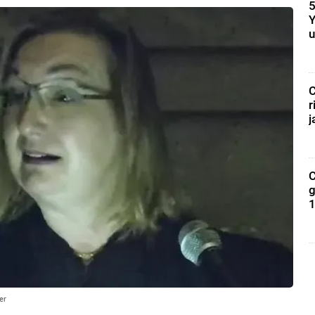
5
Y
u
C
r
j
C
g
1
er