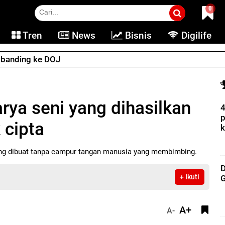
0
Tren
News
Bisnis
Digilife
e banding ke DOJ
rya seni yang dihasilkan
4
p
 cipta
k
yang dibuat tanpa campur tangan manusia yang membimbing.
D
+ Ikuti
G
A+
A-