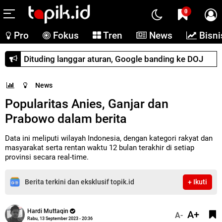
0
Pro
Fokus
Tren
News
Bisni
Dituding langgar aturan, Google banding ke DOJ
News
Popularitas Anies, Ganjar dan
Prabowo dalam berita
Data ini meliputi wilayah Indonesia, dengan kategori rakyat dan
masyarakat serta rentan waktu 12 bulan terakhir di setiap
provinsi secara real-time.
Berita terkini dan eksklusif topik.id
+ Ikuti
Hardi Muttaqin
A+
A-
Rabu, 13 September 2023 - 20:36