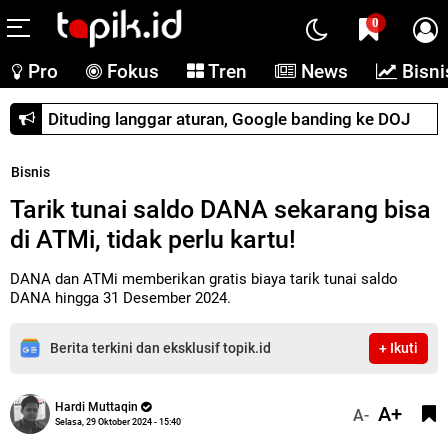
0
Pro
Fokus
Tren
News
Bisni
Dituding langgar aturan, Google banding ke DOJ
Bisnis
Tarik tunai saldo DANA sekarang bisa
di ATMi, tidak perlu kartu!
DANA dan ATMi memberikan gratis biaya tarik tunai saldo
DANA hingga 31 Desember 2024.
Berita terkini dan eksklusif topik.id
+ Ikuti
Hardi Muttaqin
A+
A-
Selasa, 29 Oktober 2024 - 15:40