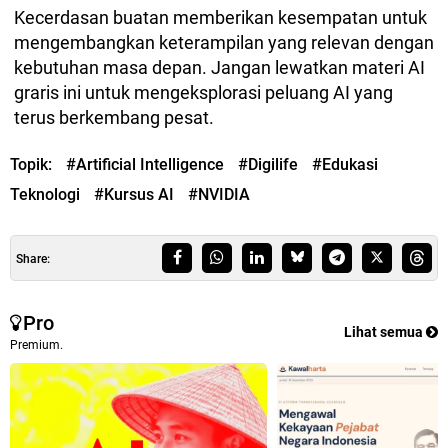
Kecerdasan buatan memberikan kesempatan untuk
mengembangkan keterampilan yang relevan dengan
kebutuhan masa depan. Jangan lewatkan materi AI
graris ini untuk mengeksplorasi peluang AI yang
terus berkembang pesat.
Topik:
#Artificial Intelligence
#Digilife
#Edukasi
Teknologi
#Kursus AI
#NVIDIA
Share:
Pro
Lihat semua
Premium.