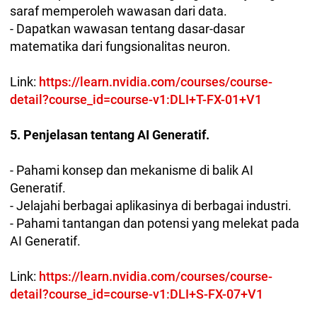
saraf memperoleh wawasan dari data.
- Dapatkan wawasan tentang dasar-dasar
matematika dari fungsionalitas neuron.
Link:
https://learn.nvidia.com/courses/course-
detail?course_id=course-v1:DLI+T-FX-01+V1
5. Penjelasan tentang AI Generatif.
- Pahami konsep dan mekanisme di balik AI
Generatif.
- Jelajahi berbagai aplikasinya di berbagai industri.
- Pahami tantangan dan potensi yang melekat pada
AI Generatif.
Link:
https://learn.nvidia.com/courses/course-
detail?course_id=course-v1:DLI+S-FX-07+V1