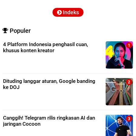
Indeks
Populer
4 Platform Indonesia penghasil cuan,
khusus konten kreator
Dituding langgar aturan, Google banding
ke DOJ
Canggih! Telegram rilis ringkasan AI dan
jaringan Cocoon