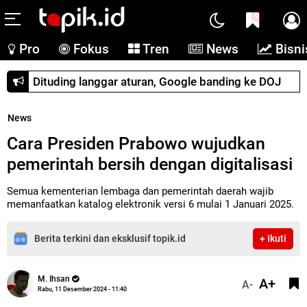
0
Pro
Fokus
Tren
News
Bisni
Dituding langgar aturan, Google banding ke DOJ
News
Cara Presiden Prabowo wujudkan
pemerintah bersih dengan digitalisasi
Semua kementerian lembaga dan pemerintah daerah wajib
memanfaatkan katalog elektronik versi 6 mulai 1 Januari 2025.
Berita terkini dan eksklusif topik.id
+ Ikuti
M. Ihsan
A+
A-
Rabu, 11 Desember 2024 - 11:40