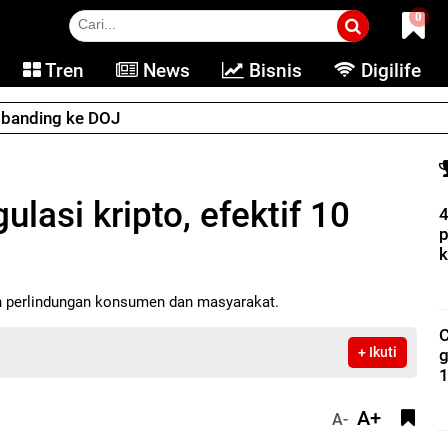
0
Tren
News
Bisnis
Digilife
e banding ke DOJ
ulasi kripto, efektif 10
4
p
k
ah perlindungan konsumen dan masyarakat.
C
+ Ikuti
g
1
A+
A-