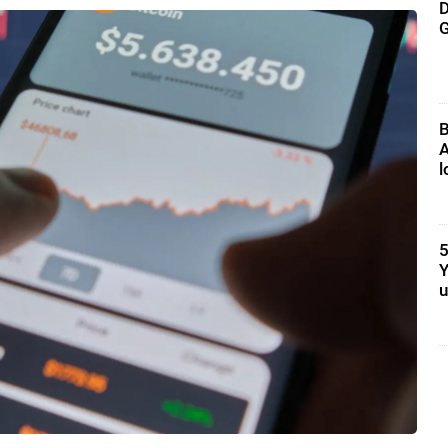
D
G
B
A
l
5
Y
u