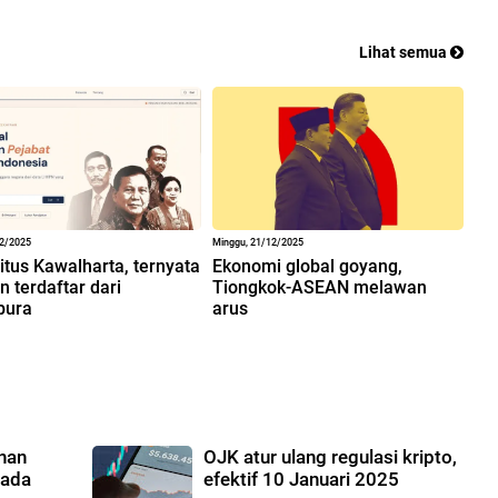
Lihat semua
12/2025
Minggu, 21/12/2025
situs Kawalharta, ternyata
Ekonomi global goyang,
 terdaftar dari
Tiongkok-ASEAN melawan
pura
arus
anan
OJK atur ulang regulasi kripto,
 ada
efektif 10 Januari 2025