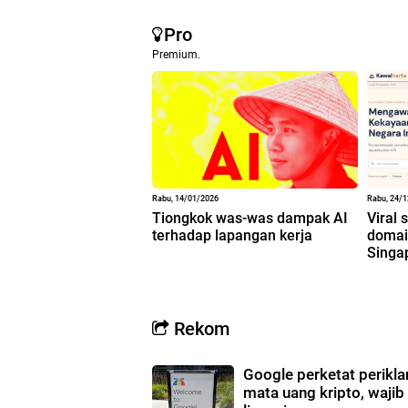
Pro
Premium.
Rabu, 14/01/2026
Rabu, 24/
Tiongkok was-was dampak AI
Viral 
terhadap lapangan kerja
domain
Singa
Rekom
Google perketat perikl
mata uang kripto, wajib