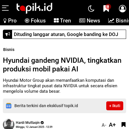
0
Pro
Fokus
Tren
News
Bisni
Dituding langgar aturan, Google banding ke DOJ
Bisnis
Hyundai gandeng NVIDIA, tingkatkan
produksi mobil pakai AI
Hyundai Motor Group akan memanfaatkan komputasi dan
infrastruktur tingkat pusat data NVIDIA untuk secara efisien
mengelola volume data besar.
Berita terkini dan eksklusif topik.id
+ Ikuti
Hardi Muttaqin
A+
A-
Minggu, 12 Januari 2025 - 12:39