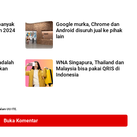
banyak
Google murka, Chrome dan
un 2024
Android disuruh jual ke pihak
lain
adalah
WNA Singapura, Thailand dan
ikan
Malaysia bisa pakai QRIS di
Indonesia
alam UU ITE.
Buka Komentar