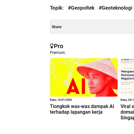
Topik:
#Geopoltek
#Geoteknologi
Share:
Pro
Premium.
Rabu, 14/01/2026
Rabu, 24/
Tiongkok was-was dampak AI
Viral 
terhadap lapangan kerja
domain
Singa