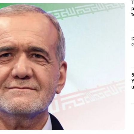
T
p
t
D
G
5
Y
u