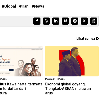
#Global
#Iran
#News
Lihat semua
12/2025
Minggu, 21/12/2025
situs Kawalharta, ternyata
Ekonomi global goyang,
 terdaftar dari
Tiongkok-ASEAN melawan
pura
arus