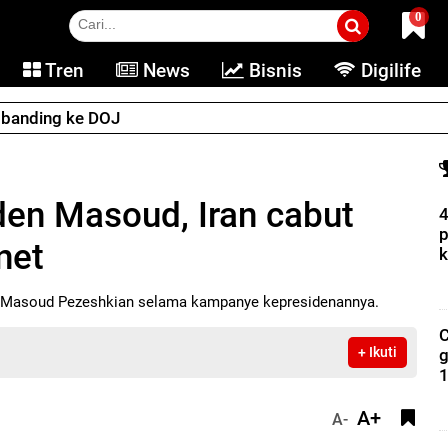
0
Tren
News
Bisnis
Digilife
e banding ke DOJ
iden Masoud, Iran cabut
4
p
net
k
den Masoud Pezeshkian selama kampanye kepresidenannya.
C
+ Ikuti
g
1
A+
A-