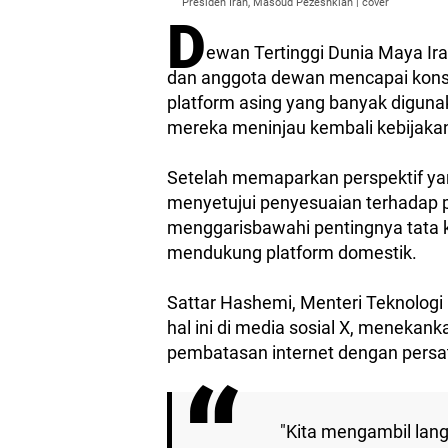
Presiden Iran, Masoud Pezeshkian | cover
D
ewan Tertinggi Dunia Maya Ira
dan anggota dewan mencapai kon
platform asing yang banyak diguna
mereka meninjau kembali kebijakan
Setelah memaparkan perspektif yang
menyetujui penyesuaian terhadap 
menggarisbawahi pentingnya tata k
mendukung platform domestik.
Sattar Hashemi, Menteri Teknolog
hal ini di media sosial X, meneka
pembatasan internet dengan persat
"Kita mengambil la