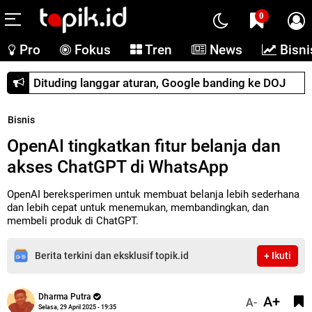
0
Pro
Fokus
Tren
News
Bisni
Dituding langgar aturan, Google banding ke DOJ
Bisnis
OpenAI tingkatkan fitur belanja dan
akses ChatGPT di WhatsApp
OpenAI bereksperimen untuk membuat belanja lebih sederhana
dan lebih cepat untuk menemukan, membandingkan, dan
membeli produk di ChatGPT.
Berita terkini dan eksklusif topik.id
+ Ikuti
Dharma Putra
A+
A-
Selasa, 29 April 2025 - 19:35