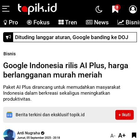
0
Pro
Fokus
Tren
News
Bisni
Dituding langgar aturan, Google banding ke DOJ
Bisnis
Google Indonesia rilis AI Plus, harga
berlangganan murah meriah
Paket AI Plus dirancang untuk memudahkan masyarakat
Indonesia dalam berkreasi sekaligus meningkatkan
produktivitas.
Berita terkini dan eksklusif topik.id
+ Ikuti
Ardi Nugraha
A+
A-
Jumat, 05 September 2025 - 20:18