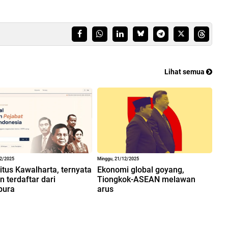
Lihat semua
12/2025
Minggu, 21/12/2025
situs Kawalharta, ternyata
Ekonomi global goyang,
 terdaftar dari
Tiongkok-ASEAN melawan
pura
arus