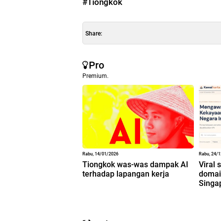
#Tiongkok
Share:
Pro
Premium.
Rabu, 14/01/2026
Rabu, 24/
Tiongkok was-was dampak AI
Viral 
terhadap lapangan kerja
domain
Singa