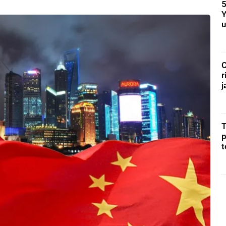
5
Y
u
C
r
j
T
p
t