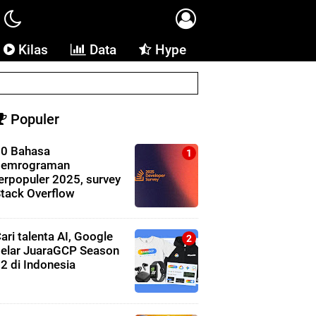
Kilas
Data
Hype
Populer
0 Bahasa
pemrograman
erpopuler 2025, survey
tack Overflow
ari talenta AI, Google
elar JuaraGCP Season
2 di Indonesia