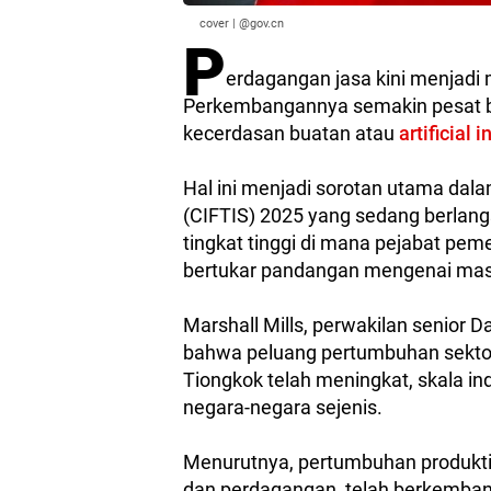
cover | @gov.cn
P
erdagangan jasa kini menjadi
Perkembangannya semakin pesat be
kecerdasan buatan atau
artificial 
Hal ini menjadi sorotan utama dal
(CIFTIS) 2025 yang sedang berlangs
tingkat tinggi di mana pejabat peme
bertukar pandangan mengenai mas
Marshall Mills, perwakilan senior 
bahwa peluang pertumbuhan sektor 
Tiongkok telah meningkat, skala ind
negara-negara sejenis.
Menurutnya, pertumbuhan produktivi
dan perdagangan, telah berkemban