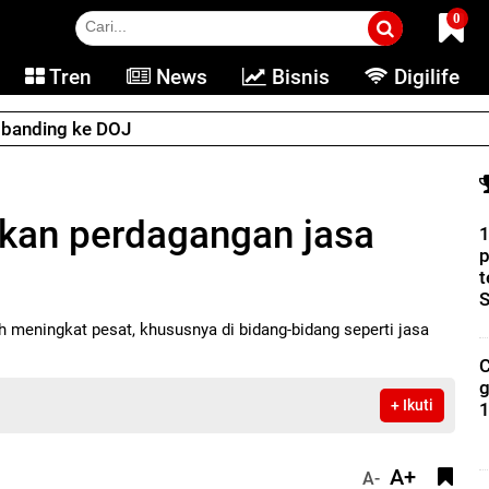
0
Tren
News
Bisnis
Digilife
e banding ke DOJ
akan perdagangan jasa
1
t
S
ah meningkat pesat, khususnya di bidang-bidang seperti jasa
C
g
+ Ikuti
1
A+
A-