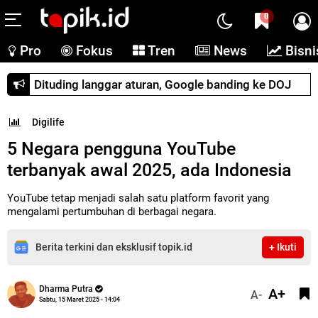
0
Pro
Fokus
Tren
News
Bisni
Dituding langgar aturan, Google banding ke DOJ
Digilife
5 Negara pengguna YouTube
terbanyak awal 2025, ada Indonesia
YouTube tetap menjadi salah satu platform favorit yang
mengalami pertumbuhan di berbagai negara.
Berita terkini dan eksklusif topik.id
+ Ikuti
Dharma Putra
A+
A-
Sabtu, 15 Maret 2025 - 14:04