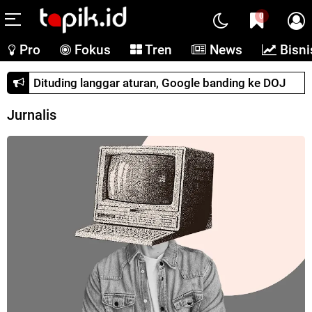
0
Pro
Fokus
Tren
News
Bisni
Dituding langgar aturan, Google banding ke DOJ
Jurnalis