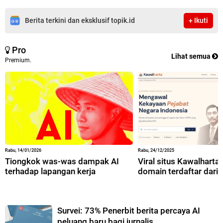
Berita terkini dan eksklusif topik.id
+ Ikuti
Pro
Lihat semua
Premium.
Rabu, 14/01/2026
Rabu, 24/12/2025
Tiongkok was-was dampak AI
Viral situs Kawalharta,
terhadap lapangan kerja
domain terdaftar dari 
Survei: 73% Penerbit berita percaya AI
peluang baru bagi jurnalis