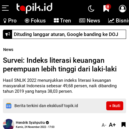
0
Pro
Fokus
Tren
News
Bisni
Dituding langgar aturan, Google banding ke DOJ
News
Survei: Indeks literasi keuangan
perempuan lebih tinggi dari laki-laki
Hasil SNLIK 2022 menunjukkan indeks literasi keuangan
masyarakat Indonesia sebesar 49,68 persen, naik dibanding
tahun 2019 yang hanya 38,03 persen.
Berita terkini dan eksklusif topik.id
+ Ikuti
Hendrik Syahputra
A+
A-
Kamis, 24 November 2022 - 17:03