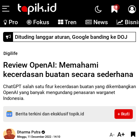
0
Pro
Fokus
Tren
News
Bisni
Dituding langgar aturan, Google banding ke DOJ
Digilife
Review OpenAI: Memahami
kecerdasan buatan secara sederhana
ChatGPT salah satu fitur kecerdasan buatan yang dikembangkan
OpenAI yang banyak mengundang penasaran warganet
Indonesia.
Berita terkini dan eksklusif topik.id
+ Ikuti
Dharma Putra
A+
A-
Minggu, 11 Desember 2022 - 14:10