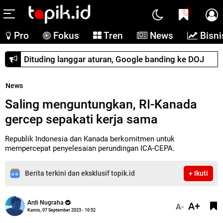
0
Pro
Fokus
Tren
News
Bisni
Dituding langgar aturan, Google banding ke DOJ
News
Saling menguntungkan, RI-Kanada
gercep sepakati kerja sama
Republik Indonesia dan Kanada berkomitmen untuk
mempercepat penyelesaian perundingan ICA-CEPA.
Berita terkini dan eksklusif topik.id
+ Ikuti
Ardi Nugraha
A+
A-
Kamis, 07 September 2023 - 10:52