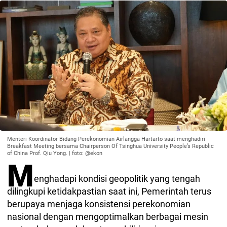
Menteri Koordinator Bidang Perekonomian Airlangga Hartarto saat menghadiri
Breakfast Meeting bersama Chairperson Of Tsinghua University People’s Republic
of China Prof. Qiu Yong. | foto: @ekon
M
enghadapi kondisi geopolitik yang tengah
dilingkupi ketidakpastian saat ini, Pemerintah terus
berupaya menjaga konsistensi perekonomian
nasional dengan mengoptimalkan berbagai mesin