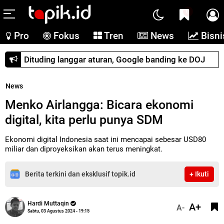
0
Pro
Fokus
Tren
News
Bisni
Dituding langgar aturan, Google banding ke DOJ
News
Menko Airlangga: Bicara ekonomi
digital, kita perlu punya SDM
Ekonomi digital Indonesia saat ini mencapai sebesar USD80
miliar dan diproyeksikan akan terus meningkat.
Berita terkini dan eksklusif topik.id
+ Ikuti
Hardi Muttaqin
A+
A-
Sabtu, 03 Agustus 2024 - 19:15