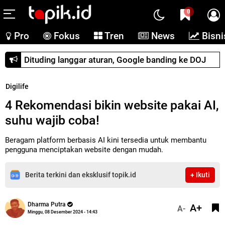
0
Pro
Fokus
Tren
News
Bisni
Dituding langgar aturan, Google banding ke DOJ
Digilife
4 Rekomendasi bikin website pakai AI,
suhu wajib coba!
Beragam platform berbasis AI kini tersedia untuk membantu
pengguna menciptakan website dengan mudah.
Berita terkini dan eksklusif topik.id
+ Ikuti
Dharma Putra
A+
A-
Minggu, 08 Desember 2024 - 14:43