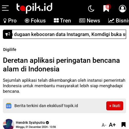
0
Pro
Fokus
Tren
News
Bisni
su dugaan kebocoran data Instagram, Komdigi buka suara
Digilife
Deretan aplikasi peringatan bencana
alam di Indonesia
Sejumlah aplikasi telah dikembangkan oleh instansi pemerintah
Indonesia untuk membantu masyarakat lebih siap menghadapi
bencana.
Berita terkini dan eksklusif topik.id
+ Ikuti
Hendrik Syahputra
A+
A-
Minggu, 01 Desember 2024 - 13:56