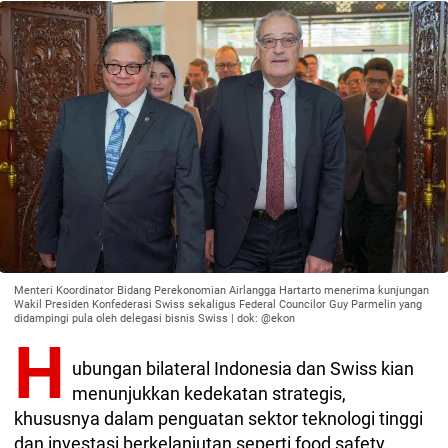
Menteri Koordinator Bidang Perekonomian Airlangga Hartarto menerima kunjungan
Wakil Presiden Konfederasi Swiss sekaligus Federal Councilor Guy Parmelin yang
didampingi pula oleh delegasi bisnis Swiss | dok: @ekon
H
ubungan bilateral Indonesia dan Swiss kian
menunjukkan kedekatan strategis,
khususnya dalam penguatan sektor teknologi tinggi
dan investasi berkelanjutan seperti food safety,