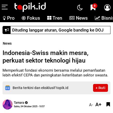
0
Pro
Fokus
Tren
News
Bisni
Dituding langgar aturan, Google banding ke DOJ
News
Indonesia-Swiss makin mesra,
perkuat sektor teknologi hijau
Memperkuat fondasi ekonomi bersama melalui pemanfaatan
lebih efektif CEPA dan peningkatan keterlibatan sektor swasta.
Berita terkini dan eksklusif topik.id
+ Ikuti
Tamara
A+
A-
Sabtu, 04 Oktober 2025 - 10:57