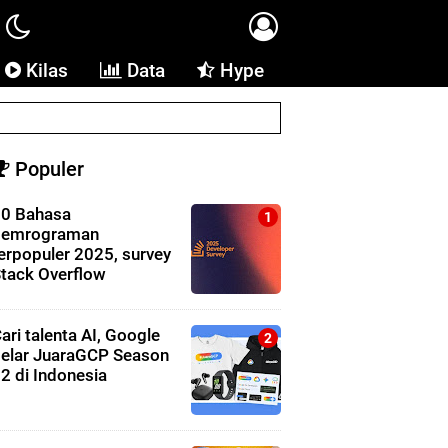
Kilas
Data
Hype
Populer
0 Bahasa
pemrograman
erpopuler 2025, survey
tack Overflow
ari talenta AI, Google
elar JuaraGCP Season
2 di Indonesia