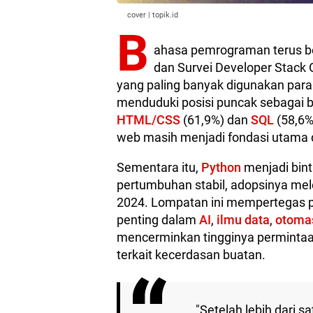
cover | topik.id
B
ahasa pemrograman terus be
dan Survei Developer Stack
yang paling banyak digunakan par
menduduki posisi puncak sebagai b
HTML/CSS
(61,9%) dan
SQL
(58,6%
web masih menjadi fondasi utama
Sementara itu,
Python
menjadi bint
pertumbuhan stabil, adopsinya melo
2024. Lompatan ini mempertegas p
penting dalam
AI
,
ilmu data
,
otoma
mencerminkan tingginya permintaan
terkait kecerdasan buatan.
"Setelah lebih dari 