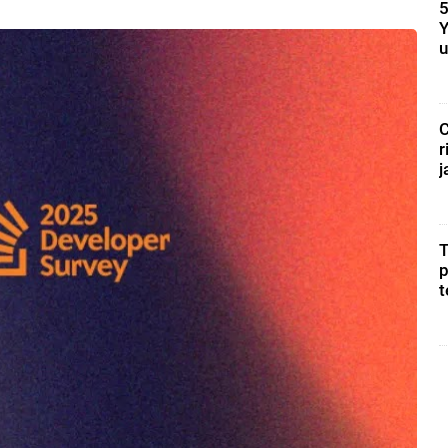
5
Y
u
C
r
j
T
p
t