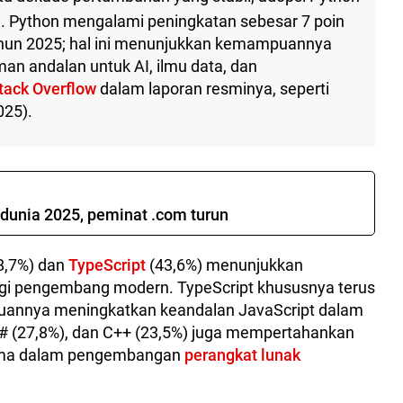
an. Python mengalami peningkatan sebesar 7 poin
tahun 2025; hal ini menunjukkan kemampuannya
n andalan untuk AI, ilmu data, dan
tack Overflow
dalam laporan resminya, seperti
025).
i dunia 2025, peminat .com turun
48,7%) dan
TypeScript
(43,6%) menunjukkan
bagi pengembang modern. TypeScript khususnya terus
annya meningkatkan keandalan JavaScript dalam
C# (27,8%), dan C++ (23,5%) juga mempertahankan
utama dalam pengembangan
perangkat lunak