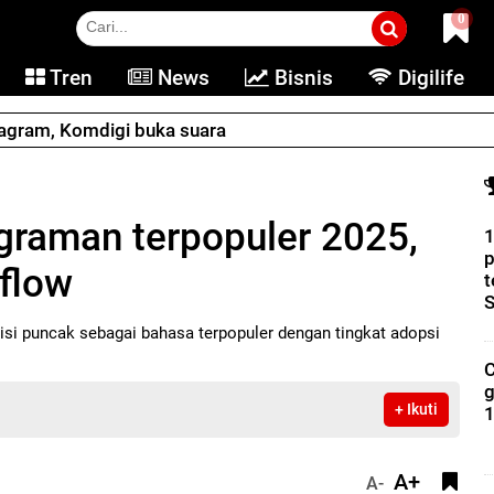
0
Tren
News
Bisnis
Digilife
tagram, Komdigi buka suara
raman terpopuler 2025,
1
flow
t
S
sisi puncak sebagai bahasa terpopuler dengan tingkat adopsi
C
g
+ Ikuti
1
A+
A-