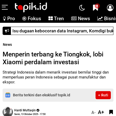
0
Pro
Fokus
Tren
News
Bisni
Isu dugaan kebocoran data Instagram, Komdigi buka sua
News
Menperin terbang ke Tiongkok, lobi
Xiaomi perdalam investasi
Strategi Indonesia dalam menarik investasi bernilai tinggi dan
memperluas peran Indonesia sebagai pusat manufaktur dan
ekspor.
Berita terkini dan eksklusif topik.id
+ Ikuti
Hardi Muttaqin
A+
A-
Senin, 13 Oktober 2025 - 17:50