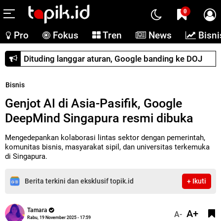
0
Pro
Fokus
Tren
News
Bisni
Dituding langgar aturan, Google banding ke DOJ
Bisnis
Genjot AI di Asia-Pasifik, Google
DeepMind Singapura resmi dibuka
Mengedepankan kolaborasi lintas sektor dengan pemerintah,
komunitas bisnis, masyarakat sipil, dan universitas terkemuka
di Singapura.
Berita terkini dan eksklusif topik.id
+ Ikuti
Tamara
A+
A-
Rabu, 19 November 2025 - 17:59