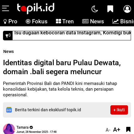
0
Pro
Fokus
Tren
News
Bisni
Isu dugaan kebocoran data Instagram, Komdigi buka
News
Identitas digital baru Pulau Dewata,
domain .bali segera meluncur
Pemerintah Provinsi Bali dan PANDI kini memasuki tahap
konsolidasi kebijakan, tata kelola teknis, dan persiapan
operasional.
Berita terkini dan eksklusif topik.id
+ Ikuti
Tamara
A+
A-
Jumat, 28 November 2025 - 17:48