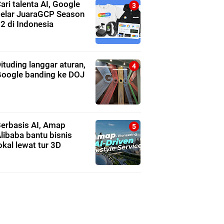
ari talenta AI, Google
elar JuaraGCP Season
2 di Indonesia
ituding langgar aturan,
oogle banding ke DOJ
erbasis AI, Amap
libaba bantu bisnis
okal lewat tur 3D