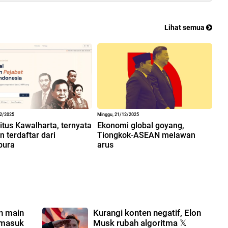
Lihat semua
12/2025
Minggu, 21/12/2025
situs Kawalharta, ternyata
Ekonomi global goyang,
 terdaftar dari
Tiongkok-ASEAN melawan
pura
arus
an main
Kurangi konten negatif, Elon
rmasuk
Musk rubah algoritma 𝕏