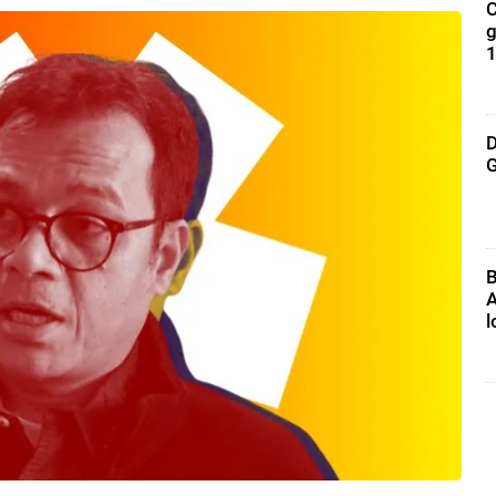
C
g
1
D
G
B
A
l