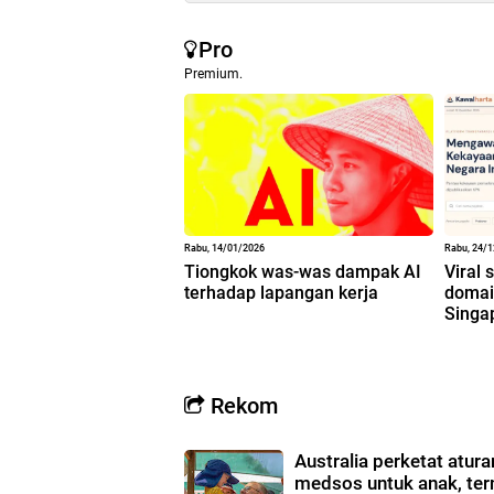
Pro
Premium.
Rabu, 14/01/2026
Rabu, 24/
Tiongkok was-was dampak AI
Viral 
terhadap lapangan kerja
domain
Singa
Rekom
Australia perketat atur
medsos untuk anak, te