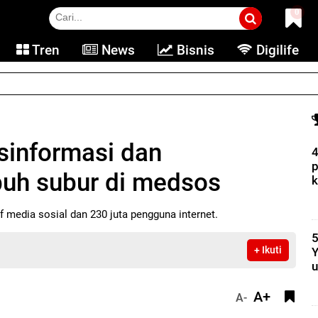
0
Tren
News
Bisnis
Digilife
tGPT Go skala global
informasi dan
4
p
buh subur di medsos
k
f media sosial dan 230 juta pengguna internet.
5
+ Ikuti
Y
u
A+
A-