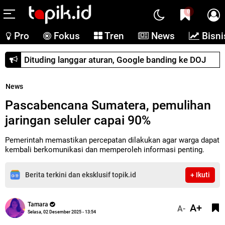
0
Pro
Fokus
Tren
News
Bisni
Dituding langgar aturan, Google banding ke DOJ
News
Pascabencana Sumatera, pemulihan
jaringan seluler capai 90%
Pemerintah memastikan percepatan dilakukan agar warga dapat
kembali berkomunikasi dan memperoleh informasi penting.
Berita terkini dan eksklusif topik.id
+ Ikuti
Tamara
A+
A-
Selasa, 02 Desember 2025 - 13:54