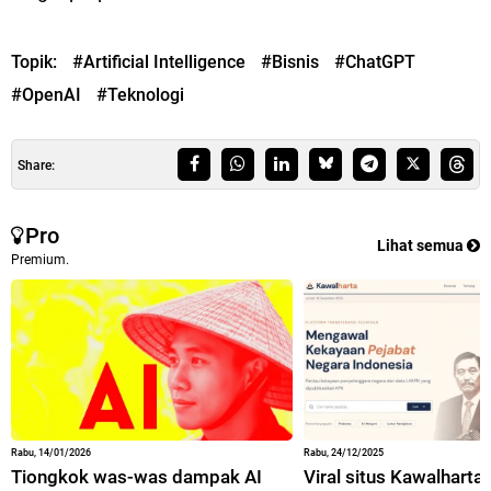
Topik:
#Artificial Intelligence
#Bisnis
#ChatGPT
#OpenAI
#Teknologi
Share:
Pro
Lihat semua
Premium.
Rabu, 14/01/2026
Rabu, 24/12/2025
Tiongkok was-was dampak AI
Viral situs Kawalharta,