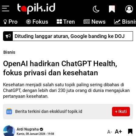
0
Pro
Fokus
Tren
News
Bisni
Dituding langgar aturan, Google banding ke DOJ
Bisnis
OpenAI hadirkan ChatGPT Health,
fokus privasi dan kesehatan
Kesehatan menjadi salah satu topik paling sering dibahas di
ChatGPT, dengan lebih dari 230 juta orang di dunia mengajukan
pertanyaan kesehatan.
Berita terkini dan eksklusif topik.id
+ Ikuti
Ardi Nugraha
A+
A-
Kamis, 08 Januari 2026 - 19:58