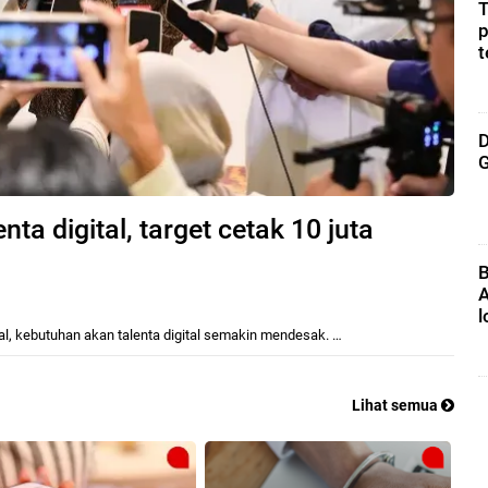
T
p
t
D
G
ta digital, target cetak 10 juta
B
A
l
l, kebutuhan akan talenta digital semakin mendesak. …
Lihat semua