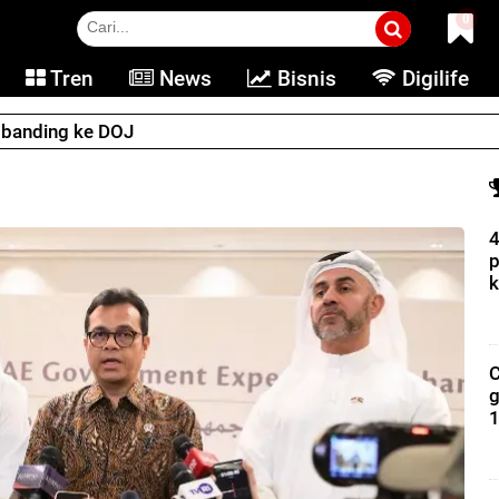
0
Tren
News
Bisnis
Digilife
e banding ke DOJ
4
p
k
C
g
1