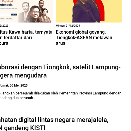
12/2025
Minggu, 21/12/2025
situs Kawalharta, ternyata
Ekonomi global goyang,
 terdaftar dari
Tiongkok-ASEAN melawan
pura
arus
aborasi dengan Tiongkok, satelit Lampung-
egera mengudara
Jumat, 30 Mei 2025
 langkah bersejarah dilakukan oleh Pemerintah Provinsi Lampung dengan
ndeng dua perusah…
hatan digital lintas negara merajalela,
N gandeng KISTI