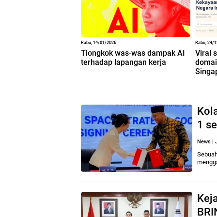
Rabu, 14/01/2026
Rabu, 24/
Tiongkok was-was dampak AI
Viral 
terhadap lapangan kerja
domain
Singa
Kol
1 s
News
|
Sebuah
mengga
Keja
BRI