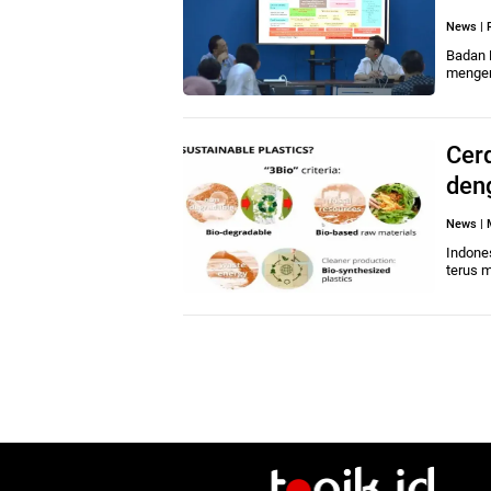
News
|
Badan 
mengem
Cerd
den
News
|
Indone
terus 