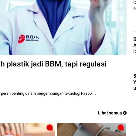
D
G
B
A
l
plastik jadi BBM, tapi regulasi
5
Y
u
ki peran penting dalam pengembangan teknologi Faspol …
Lihat semua