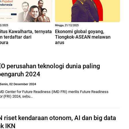
12/2025
Minggu, 21/12/2025
situs Kawalharta, ternyata
Ekonomi global goyang,
 terdaftar dari
Tiongkok-ASEAN melawan
pura
arus
O perusahan teknologi dunia paling
pengaruh 2024
Senin, 02 Desember 2024
MD Center for Future Readiness (IMD FRI) merilis Future Readiness
or (FRI) 2024, sebu…
 riset kendaraan otonom, AI dan big data
uk IKN