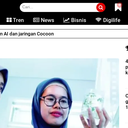
0
Tren
News
Bisnis
Digilife
an AI dan jaringan Cocoon
4
p
k
C
g
1