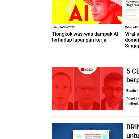
Rabu, 14/01/2026
Rabu, 24/
Tiongkok was-was dampak AI
Viral 
terhadap lapangan kerja
domain
Singa
5 CE
ber
Bisnis
|
Riset I
Indicat
BRIN
unt