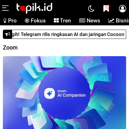
0
Pro
Fokus
Tren
News
Bisni
Canggih! Telegram rilis ringkasan AI dan jaringan Cocoon
Zoom