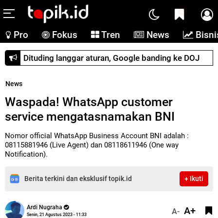
0
Pro
Fokus
Tren
News
Bisni
Dituding langgar aturan, Google banding ke DOJ
News
Waspada! WhatsApp customer
service mengatasnamakan BNI
Nomor official WhatsApp Business Account BNI adalah :
08115881946 (Live Agent) dan 08118611946 (One way
Notification).
Berita terkini dan eksklusif topik.id
+ Ikuti
Ardi Nugraha
A+
A-
Senin, 21 Agustus 2023 - 11:33