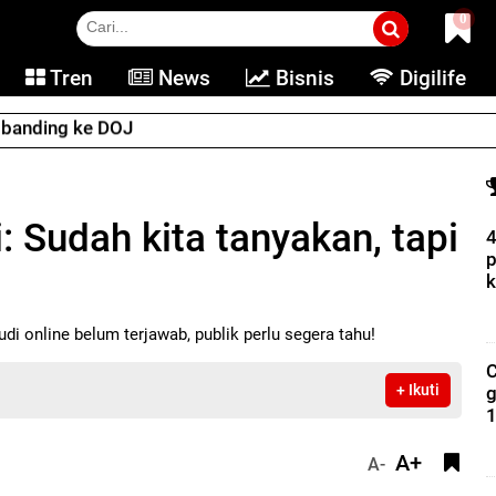
0
Tren
News
Bisnis
Digilife
e banding ke DOJ
ri: Sudah kita tanyakan, tapi
4
p
k
di online belum terjawab, publik perlu segera tahu!
C
+ Ikuti
g
1
A+
A-