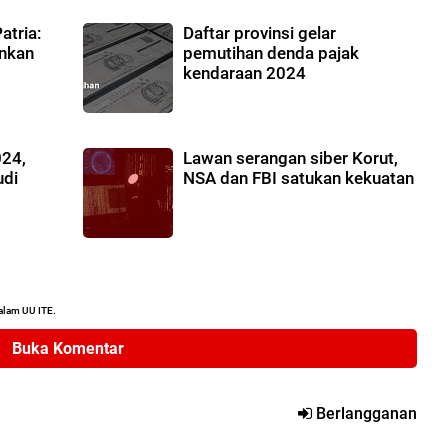
tria:
Daftar provinsi gelar
nkan
pemutihan denda pajak
kendaraan 2024
024,
Lawan serangan siber Korut,
udi
NSA dan FBI satukan kekuatan
alam UU ITE.
Buka Komentar
Berlangganan