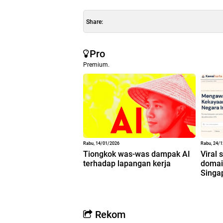
Share:
Pro
Premium.
Rabu, 14/01/2026
Rabu, 24/
Tiongkok was-was dampak AI
Viral 
terhadap lapangan kerja
domain
Singa
Rekom