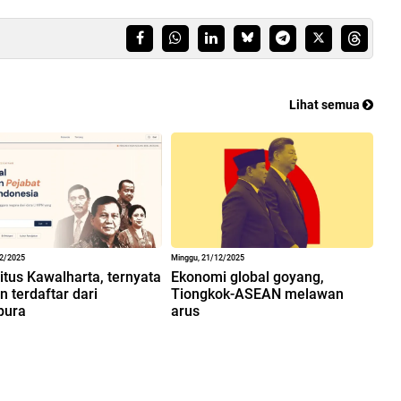
Lihat semua
12/2025
Minggu, 21/12/2025
situs Kawalharta, ternyata
Ekonomi global goyang,
 terdaftar dari
Tiongkok-ASEAN melawan
pura
arus