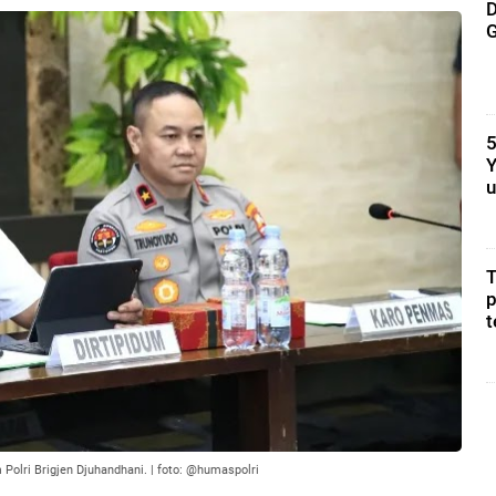
D
G
5
Y
u
T
p
t
Polri Brigjen Djuhandhani. | foto: @humaspolri