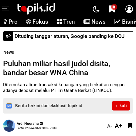
0
Pro
Fokus
Tren
News
Bisni
Dituding langgar aturan, Google banding ke DOJ
News
Puluhan miliar hasil judol disita,
bandar besar WNA China
Ditemukan aliran transaksi keuangan yang berkaitan dengan
adanya deposit melalui PT Tri Usaha Berkat (LINKQU).
Berita terkini dan eksklusif topik.id
+ Ikuti
Ardi Nugraha
A+
A-
Sabtu, 02 November 2024 - 21:33