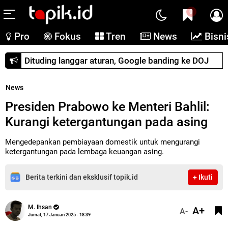
0
Pro
Fokus
Tren
News
Bisni
Dituding langgar aturan, Google banding ke DOJ
News
Presiden Prabowo ke Menteri Bahlil:
Kurangi ketergantungan pada asing
Mengedepankan pembiayaan domestik untuk mengurangi
ketergantungan pada lembaga keuangan asing.
Berita terkini dan eksklusif topik.id
+ Ikuti
M. Ihsan
A+
A-
Jumat, 17 Januari 2025 - 18:39