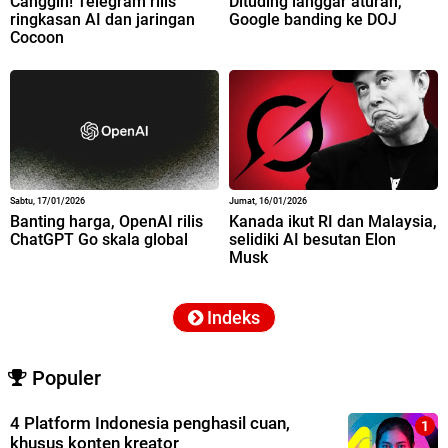
Canggih! Telegram rilis
Dituding langgar aturan,
ringkasan AI dan jaringan
Google banding ke DOJ
Cocoon
Sabtu, 17/01/2026
Jumat, 16/01/2026
Banting harga, OpenAI rilis
Kanada ikut RI dan Malaysia,
ChatGPT Go skala global
selidiki AI besutan Elon
Musk
Indeks
Populer
4 Platform Indonesia penghasil cuan,
khusus konten kreator