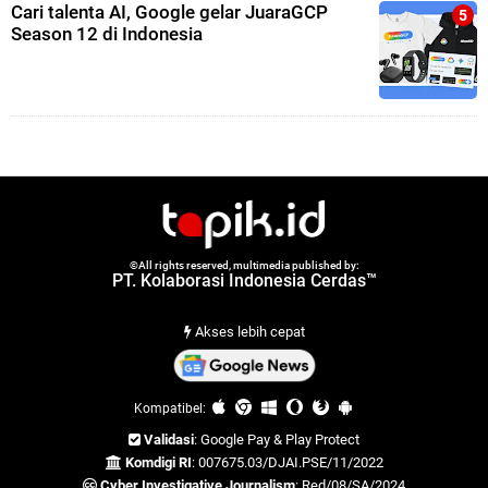
Cari talenta AI, Google gelar JuaraGCP
Season 12 di Indonesia
©All rights reserved, multimedia published by:
PT. Kolaborasi Indonesia Cerdas™
Akses lebih cepat
Kompatibel:
Validasi
: Google Pay & Play Protect
Komdigi RI
: 007675.03/DJAI.PSE/11/2022
Cyber Investigative Journalism
: Red/08/SA/2024