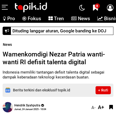
0
Pro
Fokus
Tren
News
Bisni
Dituding langgar aturan, Google banding ke DOJ
News
Wamenkomdigi Nezar Patria wanti-
wanti RI defisit talenta digital
Indonesia memiliki tantangan defisit talenta digital sebagai
dampak keberadaan teknologi kecerdasan buatan.
Berita terkini dan eksklusif topik.id
+ Ikuti
Hendrik Syahputra
A+
A-
Jumat, 24 Januari 2025 - 10:04