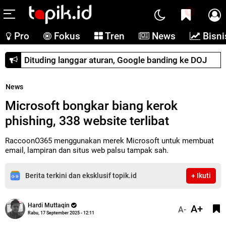
0
Pro
Fokus
Tren
News
Bisni
Dituding langgar aturan, Google banding ke DOJ
News
Microsoft bongkar biang kerok
phishing, 338 website terlibat
RaccoonO365 menggunakan merek Microsoft untuk membuat
email, lampiran dan situs web palsu tampak sah.
Berita terkini dan eksklusif topik.id
+ Ikuti
Hardi Muttaqin
A+
A-
Rabu, 17 September 2025 - 12:11