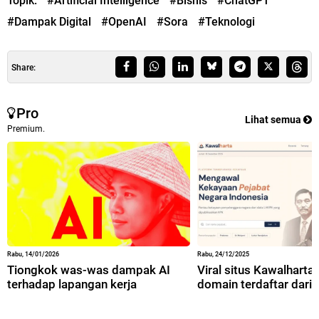
Topik:
#Artificial Intelligence
#Bisnis
#ChatGPT
#Dampak Digital
#OpenAI
#Sora
#Teknologi
Share:
Pro
Lihat semua
Premium.
Rabu, 14/01/2026
Rabu, 24/12/2025
Tiongkok was-was dampak AI
Viral situs Kawalharta,
terhadap lapangan kerja
domain terdaftar dari 