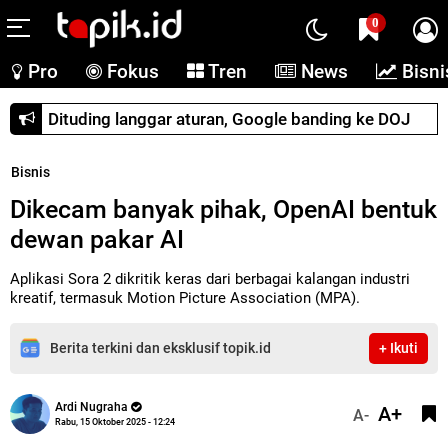
0
Pro
Fokus
Tren
News
Bisni
Dituding langgar aturan, Google banding ke DOJ
Bisnis
Dikecam banyak pihak, OpenAI bentuk
dewan pakar AI
Aplikasi Sora 2 dikritik keras dari berbagai kalangan industri
kreatif, termasuk Motion Picture Association (MPA).
Berita terkini dan eksklusif topik.id
+ Ikuti
Ardi Nugraha
A+
A-
Rabu, 15 Oktober 2025 - 12:24