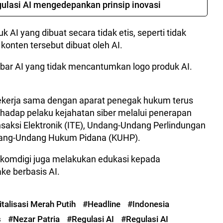
ulasi AI mengedepankan prinsip inovasi
AI yang dibuat secara tidak etis, seperti tidak
nten tersebut dibuat oleh AI.
mbar AI yang tidak mencantumkan logo produk AI.
erja sama dengan aparat penegak hukum terus
dap pelaku kejahatan siber melalui penerapan
aksi Elektronik (ITE), Undang-Undang Perlindungan
Undang-Undang Hukum Pidana (KUHP).
mkomdigi juga melakukan edukasi kepada
ke berbasis AI.
italisasi Merah Putih
#Headline
#Indonesia
s
#Nezar Patria
#Regulasi AI
#Regulasi AI