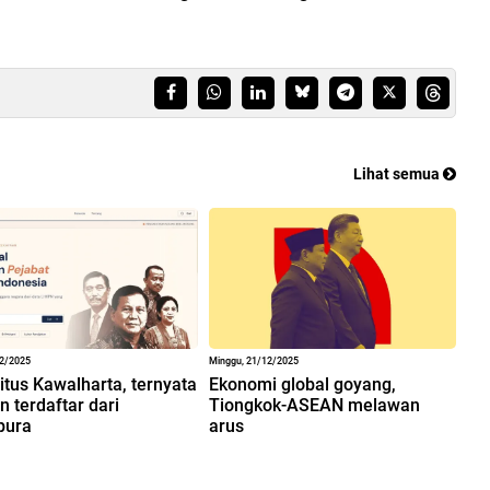
Lihat semua
12/2025
Minggu, 21/12/2025
situs Kawalharta, ternyata
Ekonomi global goyang,
 terdaftar dari
Tiongkok-ASEAN melawan
pura
arus