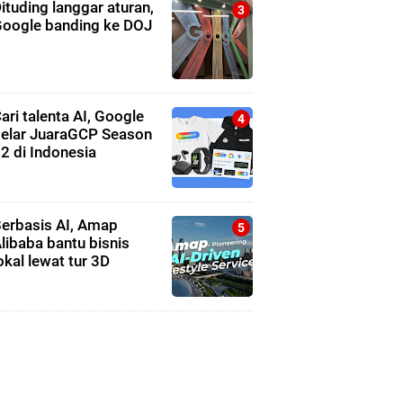
ituding langgar aturan,
oogle banding ke DOJ
ari talenta AI, Google
elar JuaraGCP Season
2 di Indonesia
erbasis AI, Amap
libaba bantu bisnis
okal lewat tur 3D