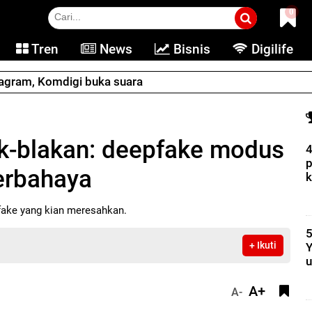
0
Tren
News
Bisnis
Digilife
tagram, Komdigi buka suara
k-blakan: deepfake modus
4
p
erbahaya
k
fake yang kian meresahkan.
5
+ Ikuti
Y
u
A+
A-