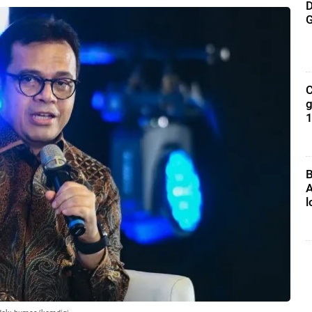
D
G
C
g
1
B
A
l