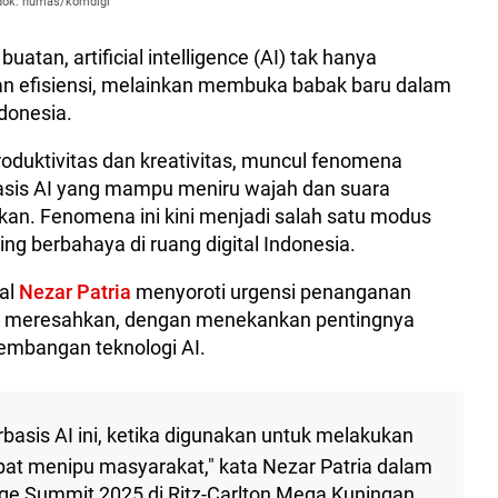
 dok: humas/komdigi
atan, artificial intelligence (AI) tak hanya
 efisiensi, melainkan membuka babak baru dalam
ndonesia.
duktivitas dan kreativitas, muncul fenomena
sis AI yang mampu meniru wajah dan suara
an. Fenomena ini kini menjadi salah satu modus
ing berbahaya di ruang digital Indonesia.
tal
Nezar Patria
menyoroti urgensi penanganan
an meresahkan, dengan menekankan pentingnya
gembangan teknologi AI.
basis AI ini, ketika digunakan untuk melakukan
pat menipu masyarakat," kata Nezar Patria dalam
e Summit 2025 di Ritz-Carlton Mega Kuningan,