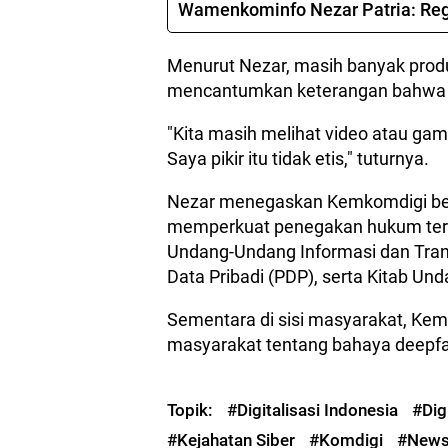
Wamenkominfo Nezar Patria: Reg
Menurut Nezar, masih banyak produk 
mencantumkan keterangan bahwa ko
"Kita masih melihat video atau ga
Saya pikir itu tidak etis," tuturnya.
Nezar menegaskan Kemkomdigi bek
memperkuat penegakan hukum terha
Undang-Undang Informasi dan Trans
Data Pribadi (PDP), serta Kitab 
Sementara di sisi masyarakat, Ke
masyarakat tentang bahaya deepfa
Topik:
#Digitalisasi Indonesia
#Dig
#Kejahatan Siber
#Komdigi
#New