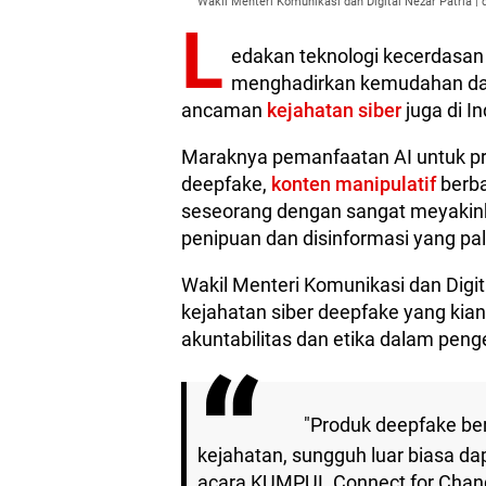
Wakil Menteri Komunikasi dan Digital Nezar Patria |
L
edakan teknologi kecerdasan bu
menghadirkan kemudahan dan
ancaman
kejahatan siber
juga di I
Maraknya pemanfaatan AI untuk pro
deepfake,
konten manipulatif
berba
seseorang dengan sangat meyakink
penipuan dan disinformasi yang pal
Wakil Menteri Komunikasi dan Digi
kejahatan siber deepfake yang ki
akuntabilitas dan etika dalam pen
"Produk deepfake ber
kejahatan, sungguh luar biasa da
acara KUMPUL Connect for Chang