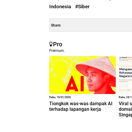
Indonesia
#Siber
Share:
Pro
Premium.
Rabu, 14/01/2026
Rabu, 24/
Tiongkok was-was dampak AI
Viral 
terhadap lapangan kerja
domain
Singa