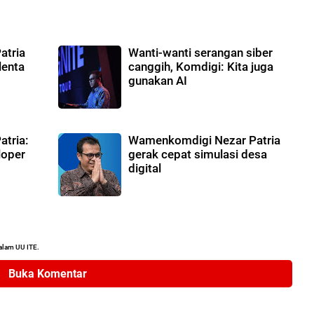
atria
Wanti-wanti serangan siber
lenta
canggih, Komdigi: Kita juga
gunakan AI
tria:
Wamenkomdigi Nezar Patria
loper
gerak cepat simulasi desa
digital
alam UU ITE.
Buka Komentar