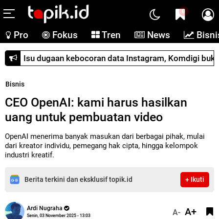
0
Pro
Fokus
Tren
News
Bisni
Isu dugaan kebocoran data Instagram, Komdigi buka s
Bisnis
CEO OpenAI: kami harus hasilkan
uang untuk pembuatan video
OpenAI menerima banyak masukan dari berbagai pihak, mulai
dari kreator individu, pemegang hak cipta, hingga kelompok
industri kreatif.
Berita terkini dan eksklusif topik.id
+ Ikuti
Ardi Nugraha
A+
A-
Senin, 03 November 2025 - 13:03