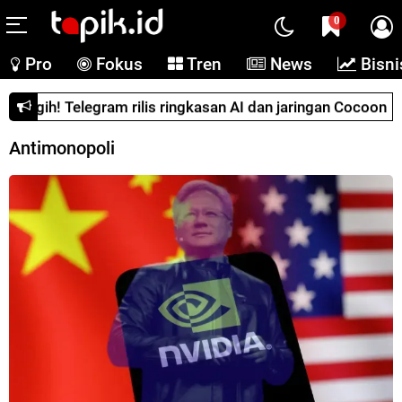
0
Pro
Fokus
Tren
News
Bisni
Dituding langgar aturan, Google banding ke DOJ
Antimonopoli