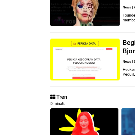
News
|
Founde
membon
Begi
Bjo
News
|
Hecker
Peduli
Tren
Diminati.