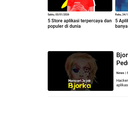
Sabtu, 03/01/2026
Rabu, 24/
5 Store aplikasi terpercaya dan
5 Apli
populer di dunia
banya
Bjor
Ped
News
|
Hacker
aplika