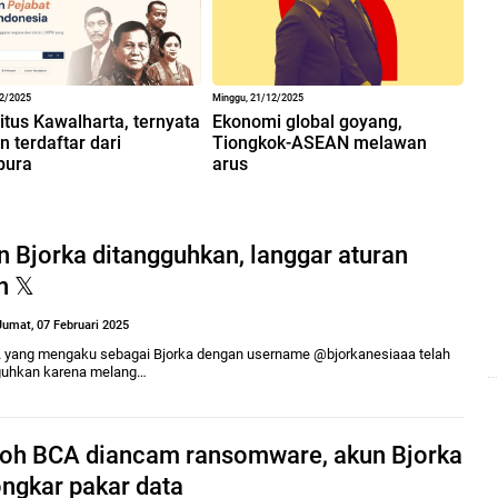
a
n
j
a
12/2025
Minggu, 21/12/2025
r
situs Kawalharta, ternyata
Ekonomi global goyang,
i
 terdaftar dari
Tiongkok-ASEAN melawan
n
pura
arus
a
n
 Bjorka ditangguhkan, langgar aturan
c
n 𝕏
Jumat, 07 Februari 2025
n
 yang mengaku sebagai Bjorka dengan username @bjorkanesiaaa telah
guhkan karena melang…
oh BCA diancam ransomware, akun Bjorka
ongkar pakar data