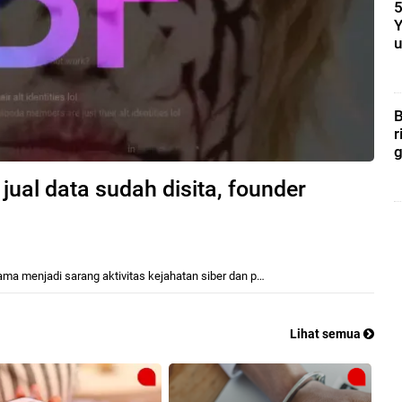
5
Y
u
B
r
g
jual data sudah disita, founder
a
n
lama menjadi sarang aktivitas kejahatan siber dan p…
i
h
Lihat semua
!
e