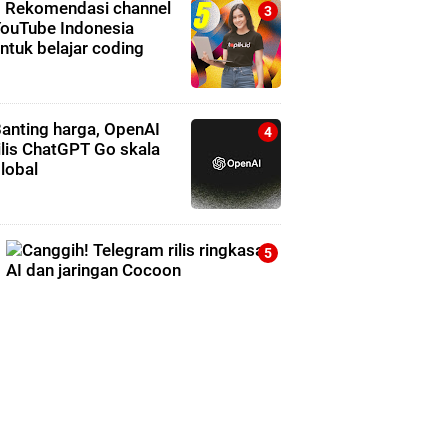
 Rekomendasi channel
ouTube Indonesia
ntuk belajar coding
anting harga, OpenAI
ilis ChatGPT Go skala
lobal
C
g
g
T