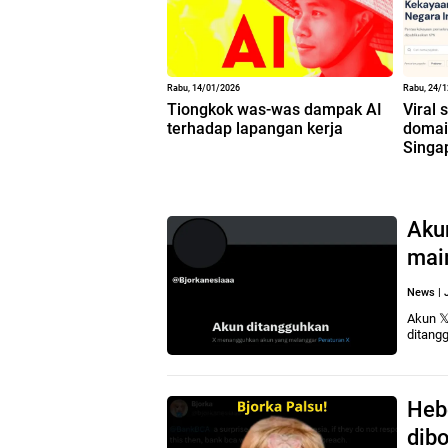
Rabu, 14/01/2026
Rabu, 24/
Tiongkok was-was dampak AI
Viral 
terhadap lapangan kerja
domain
Singa
Akun
mai
News
|
Akun 
ditang
Heb
dib