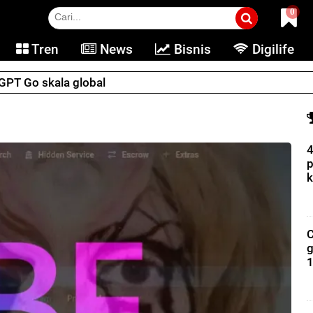
0
Tren
News
Bisnis
Digilife
tGPT Go skala global
4
p
k
C
g
1