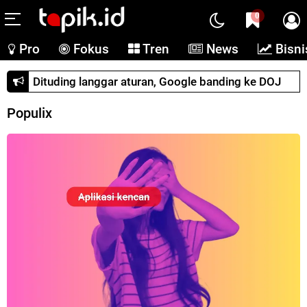
0
Pro
Fokus
Tren
News
Bisni
Dituding langgar aturan, Google banding ke DOJ
Populix