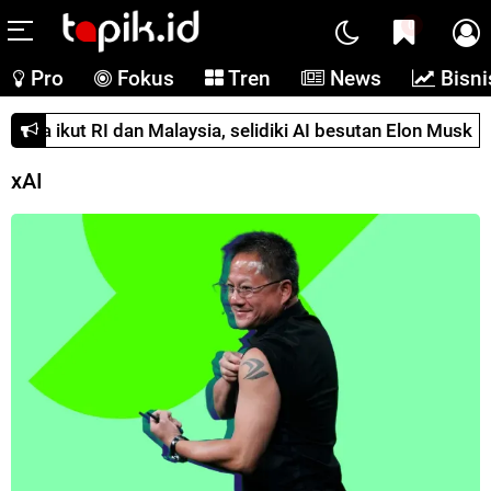
0
Pro
Fokus
Tren
News
Bisni
anada ikut RI dan Malaysia, selidiki AI besutan Elon Musk
xAI